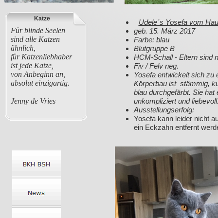
Katze
Udele´s Yosefa vom Haus
Für blinde Seelen
geb. 15. März
sind alle Katzen
Farbe: blau
ähnlich,
Blutgruppe B
für Katzenliebhaber
HCM-Schall - Eltern sind n
ist jede Katze,
Fiv / Felv neg.
von Anbeginn an,
Yosefa entwickelt sich zu
absolut einzigartig.
Körperbau ist stämmig, kur
blau durchgefärbt. Sie ha
Jenny de Vries
unkompliziert und liebevoll
Ausstellungserfolg:
Yosefa kann leider nicht a
ein Eckzahn entfernt werd